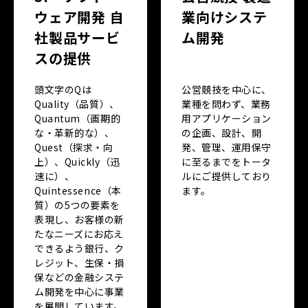
ウェア開発 自
業向けシステ
社製品サービ
ム開発
スの提供
頭文字のQは
公営競技を中心に、
Quality（品質）、
業種を問わず、業務
Quantum（画期的
用アプリケーション
な・革新的な）、
の企画、設計、開
Quest（探求・向
発、管理、運用保守
上）、Quickly（迅
に至るまでをトータ
速に）、
ルにご提供しており
Quintessence（本
ます。
質）の5つの要素を
表現し、お客様の新
たなニーズにお応え
できるよう銀行、ク
レジット、生保・損
保などの金融システ
ム開発を中心に事業
を展開しています。