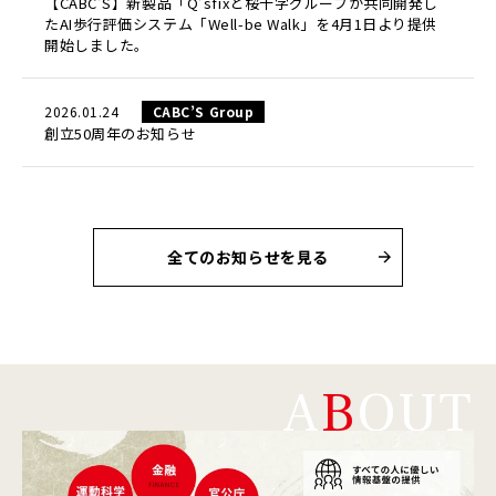
【CABC'S】新製品「Q’sfixと桜十字グループが共同開発し
たAI歩行評価システム「Well-be Walk」を4月1日より提供
開始しました。
2026.01.24
CABC’S Group
創立50周年のお知らせ
全てのお知らせを見る
A
B
OUT