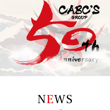
N
E
WS